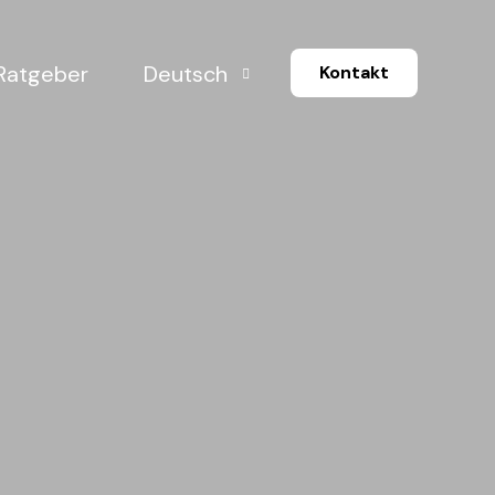
Ratgeber
Deutsch
Kontakt
English
eziehungen
herungen
haften