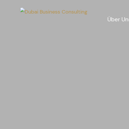
Über Un
Aktuell
Philosoph
Vorteile
Success
Sponsorin