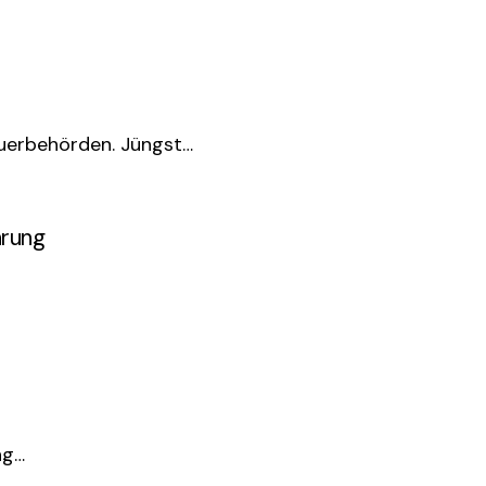
euerbehörden. Jüngst…
hrung
ng…