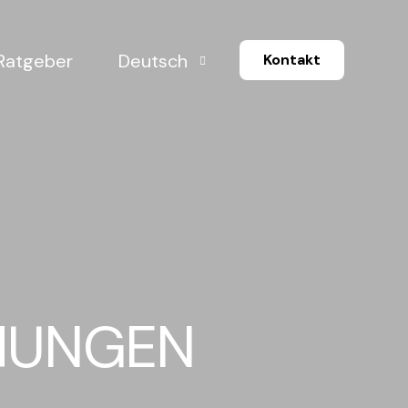
Ratgeber
Deutsch
Kontakt
English
eziehungen
herungen
haften
EHUNGEN