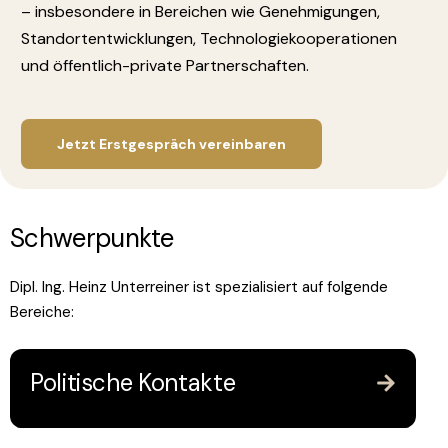
– insbesondere in Bereichen wie Genehmigungen,
Standortentwicklungen, Technologiekooperationen
und öffentlich-private Partnerschaften.
Jetzt Erstgespräch vereinbaren
S
c
h
w
e
r
p
u
n
k
t
e
Dipl. Ing. Heinz Unterreiner ist spezialisiert auf folgende
Bereiche:
Politische Kontakte